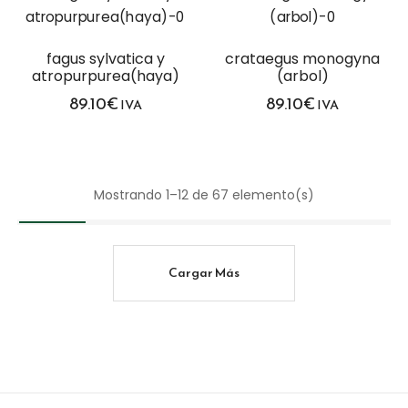
fagus sylvatica y
crataegus monogyna
atropurpurea(haya)
(arbol)
89.10
€
89.10
€
IVA
IVA
Mostrando 1–12 de 67 elemento(s)
Cargar Más