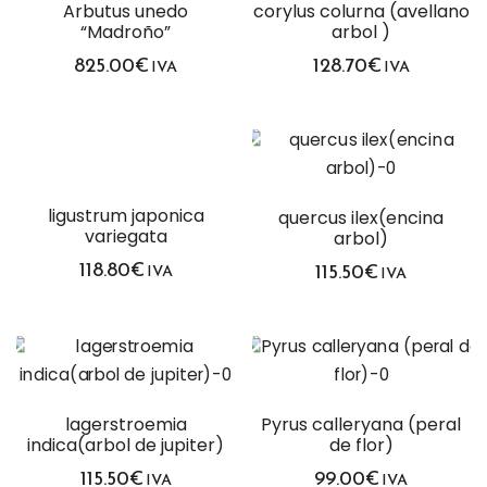
Arbutus unedo
corylus colurna (avellano
“Madroño”
arbol )
825.00
€
128.70
€
IVA
IVA
ligustrum japonica
quercus ilex(encina
variegata
arbol)
118.80
€
115.50
€
IVA
IVA
lagerstroemia
Pyrus calleryana (peral
indica(arbol de jupiter)
de flor)
115.50
€
99.00
€
IVA
IVA