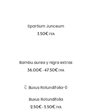
Spartium Junceum
3.50
€
IVA
Bambu aurea y nigra extras
Rango
36.00
€
-
47.50
€
IVA
de
precios:
desde
36.00€
hasta
47.50€
Buxus Rotundifolia
Rango
2.50
€
-
5.50
€
IVA