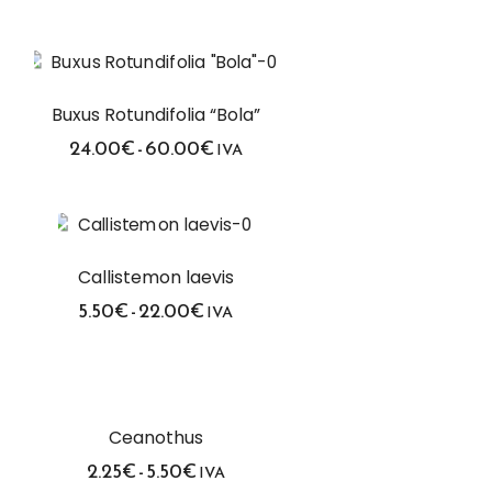
de
precios:
desde
5.90€
hasta
22.40€
Buxus Rotundifolia “Bola”
Rango
24.00
€
-
60.00
€
IVA
de
precios:
desde
24.00€
hasta
60.00€
Callistemon laevis
Rango
5.50
€
-
22.00
€
IVA
de
precios:
desde
5.50€
hasta
22.00€
Ceanothus
Rango
2.25
€
-
5.50
€
IVA
de