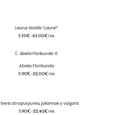
Laurus Nobilis “Laurel”
Rango
5.50
€
-
65.00
€
IVA
de
precios:
desde
5.50€
hasta
65.00€
Abelia Floribunda
Rango
5.90
€
-
22.00
€
IVA
de
precios:
desde
5.90€
hasta
22.00€
beris atropurpurea, juliannae y vulgaris
Rango
5.90
€
-
22.40
€
IVA