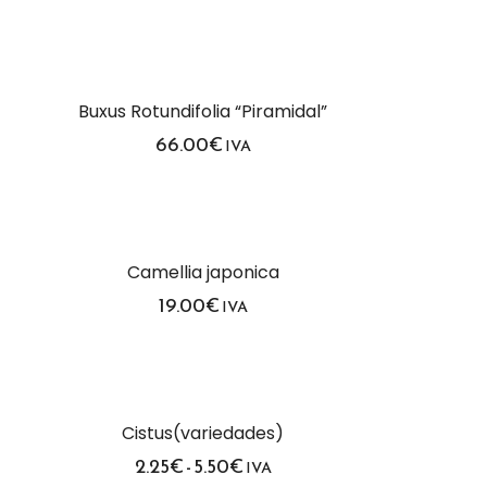
de
precios:
desde
2.50€
hasta
5.50€
Buxus Rotundifolia “Piramidal”
66.00
€
IVA
Camellia japonica
19.00
€
IVA
Cistus(variedades)
Rango
2.25
€
-
5.50
€
IVA
de