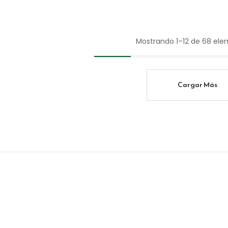
precios:
desde
2.25€
hasta
Mostrando 1–12 de 68 el
5.50€
Cargar Más