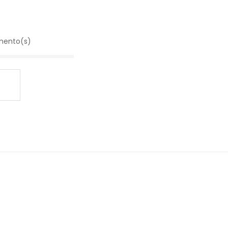
precios:
desde
2.25€
hasta
emento(s)
5.50€