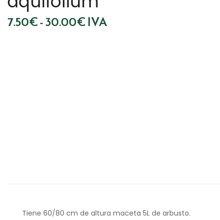
aquifolium
Rango
7.50
€
-
30.00
€
IVA
de
precios:
desde
7.50€
hasta
30.00€
Tiene 60/80 cm de altura maceta 5L de arbusto.