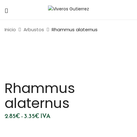
Inicio
Arbustos
Rhammus alaternus
Rhammus
alaternus
Rango
2.85
€
-
3.35
€
IVA
de
precios:
desde
2.85€