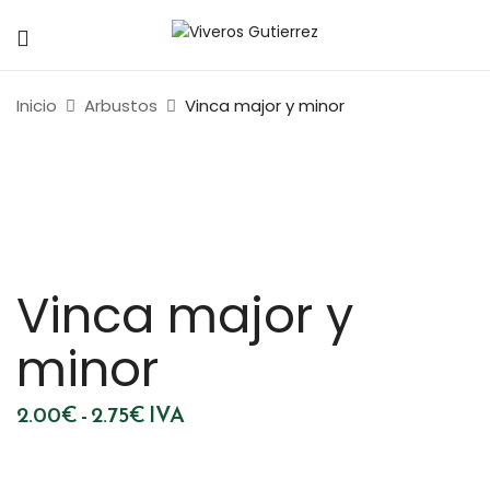
Inicio
Arbustos
Vinca major y minor
Vinca major y
minor
Rango
2.00
€
-
2.75
€
IVA
de
precios:
desde
2.00€