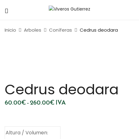
Inicio
Arboles
Coníferas
Cedrus deodara
Cedrus deodara
Rango
60.00
€
-
260.00
€
IVA
de
precios:
desde
60.00€
hasta
260.00€
Altura / Volumen