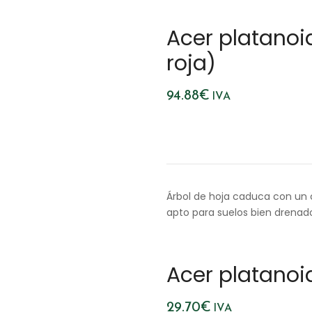
Acer platanoi
roja)
94.88
€
IVA
Árbol de hoja caduca con un c
apto para suelos bien drenad
Acer platanoi
29.70
€
IVA