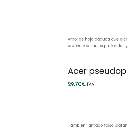
Árbol de hoja caduca que alca
prefiriendo suelos profundos
Acer pseudopl
29.70
€
IVA
También llamado falso plátan