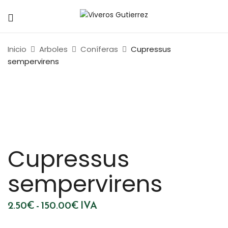
Inicio
Arboles
Coníferas
Cupressus
sempervirens
Cupressus
sempervirens
Rango
2.50
€
-
150.00
€
IVA
de
precios:
desde