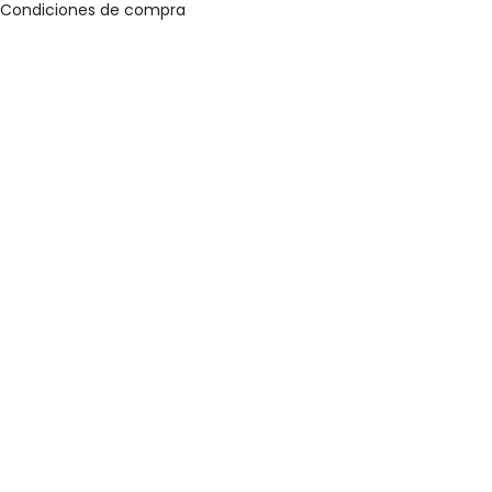
Condiciones de compra
Clos
this
mod
⚠️ VENTA SÓLO AL POR MAYOR ⚠️