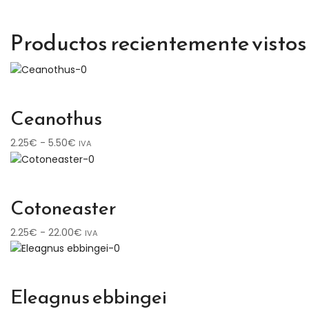
Productos recientemente vistos
Ceanothus
Rango
2.25
€
-
5.50
€
IVA
de
precios:
desde
Cotoneaster
2.25€
hasta
Rango
2.25
€
-
22.00
€
IVA
5.50€
de
precios:
desde
Eleagnus ebbingei
2.25€