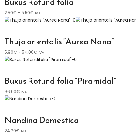
Buxus Rotundifolia
Rango
2.50
€
-
5.50
€
IVA
de
precios:
desde
Thuja orientalis “Aurea Nana”
2.50€
hasta
Rango
5.90
€
-
54.00
€
IVA
5.50€
de
precios:
desde
Buxus Rotundifolia “Piramidal”
5.90€
hasta
66.00
€
IVA
54.00€
Nandina Domestica
24.20
€
IVA