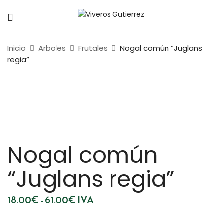
Inicio
Arboles
Frutales
Nogal común “Juglans
regia”
Nogal común
“Juglans regia”
Rango
18.00
€
-
61.00
€
IVA
de
precios:
desde