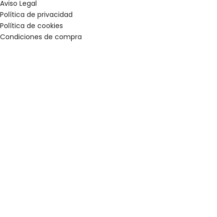
Aviso Legal
Política de privacidad
Política de cookies
Condiciones de compra
Clos
this
mod