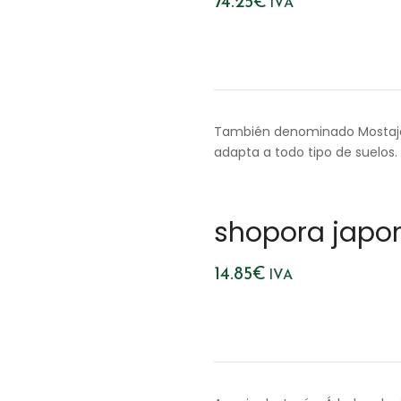
74.25
€
IVA
También denominado Mostajo. 
adapta a todo tipo de suelos
shopora japo
14.85
€
IVA