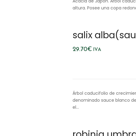
Acacia de Japón. Árbol caduci
altura. Posee una copa redon
salix alba(sa
29.70
€
IVA
Árbol caducifolio de crecimi
denominado sauce blanco deb
el…
robinia umbra