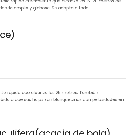
folio rápido crecimiento que alcanza los 15-20 metros de
deada amplia y globosa. Se adapta a todo…
uce)
ento rápido que alcanzo los 25 metros. También
ido a que sus hojas son blanquecinas con pelosidades en
culifera(acacia de bola)