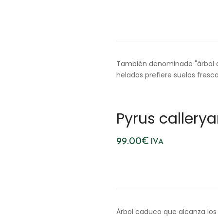
También denominado "árbol de j
heladas prefiere suelos fresco
Pyrus callerya
99.00
€
IVA
Árbol caduco que alcanza los