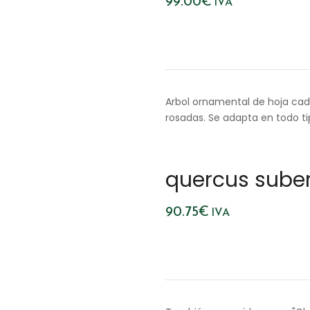
99.00
€
IVA
Arbol ornamental de hoja ca
rosadas. Se adapta en todo ti
quercus suber
90.75
€
IVA