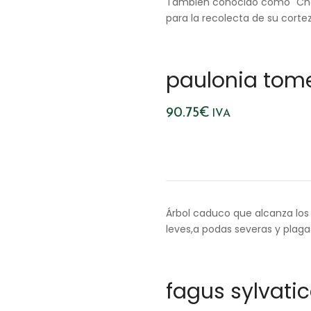
También conocido como "Chap
para la recolecta de su cortez
paulonia tom
90.75
€
IVA
Árbol caduco que alcanza los 
leves,a podas severas y plaga
fagus sylvati