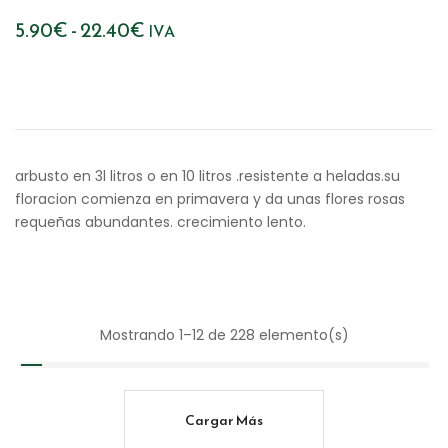
Rango
5.90
€
-
22.40
€
IVA
de
precios:
desde
5.90€
arbusto en 3l litros o en 10 litros .resistente a heladas.su
hasta
floracion comienza en primavera y da unas flores rosas
requeñas abundantes. crecimiento lento.
22.40€
Mostrando 1–12 de 228 elemento(s)
Cargar Más