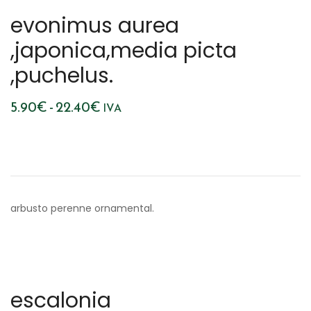
evonimus aurea
,japonica,media picta
,puchelus.
Rango
5.90
€
-
22.40
€
IVA
de
precios:
desde
5.90€
arbusto perenne ornamental.
hasta
22.40€
escalonia