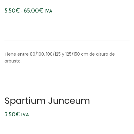
Rango
5.50
€
-
65.00
€
IVA
de
precios:
desde
5.50€
Tiene entre 80/100, 100/125 y 125/150 cm de altura de
hasta
arbusto.
65.00€
Spartium Junceum
3.50
€
IVA